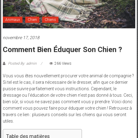
et
Maman
Animaux
Chien
Chiens
novembre 17, 2018
Comment Bien Éduquer Son Chien ?
Posted By: admin
266 Views
Vous vous êtes nouvellement procurer votre animal de compagnie ?
Si tel est le cas, il sera nécessaire de le dresser, afin que ce dernier
puisse suivre parfaitement vous instructions. Cependant, le
dressage ou l’éducation de votre chien n’est pas donné à tous. Ceci,
bien sûr, si vous ne savez pas comment vous y prendre. Voici donc
comment vous pouvez faire pour éduquer votre chien ! Retrouvez à
travers ce lien : plusieurs conseils sur les chiens qui vous seront
utiles.
Table des matières