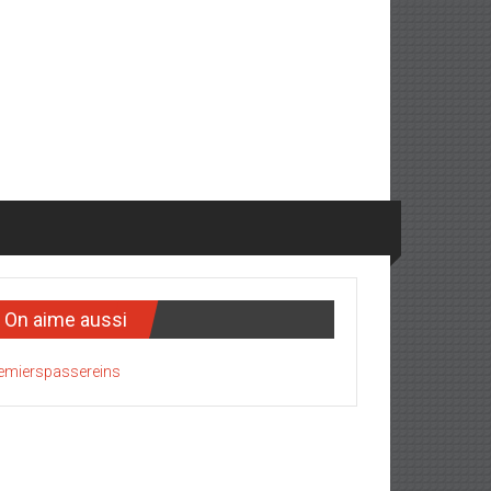
On aime aussi
emierspassereins