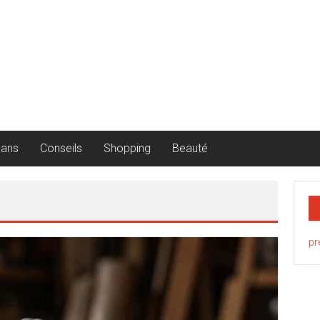
lans
Conseils
Shopping
Beauté
pr