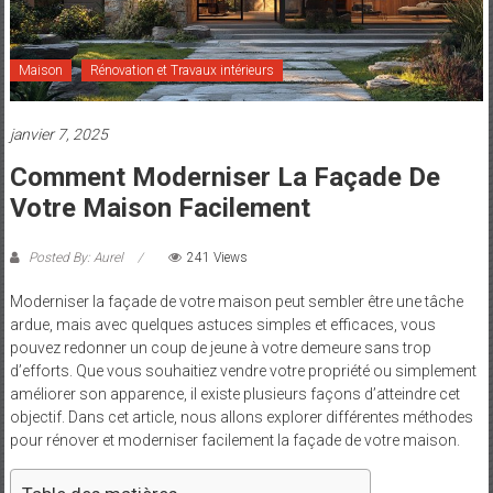
et
Maman
Maison
Rénovation et Travaux intérieurs
janvier 7, 2025
Comment Moderniser La Façade De
Votre Maison Facilement
Posted By: Aurel
241 Views
Moderniser la façade de votre maison peut sembler être une tâche
ardue, mais avec quelques astuces simples et efficaces, vous
pouvez redonner un coup de jeune à votre demeure sans trop
d’efforts. Que vous souhaitiez vendre votre propriété ou simplement
améliorer son apparence, il existe plusieurs façons d’atteindre cet
objectif. Dans cet article, nous allons explorer différentes méthodes
pour rénover et moderniser facilement la façade de votre maison.