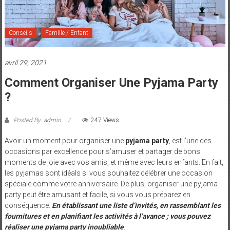
et
Maman
Conseils
Famille / Enfant
avril 29, 2021
Comment Organiser Une Pyjama Party
?
Posted By: admin
247 Views
Avoir un moment pour organiser une
pyjama party
, est l’une des
occasions par excellence pour s’amuser et partager de bons
moments de joie avec vos amis, et même avec leurs enfants. En fait,
les pyjamas sont idéals si vous souhaitez célébrer une occasion
spéciale comme votre anniversaire. De plus, organiser une pyjama
party peut être amusant et facile, si vous vous préparez en
conséquence.
En établissant une liste d’invités, en rassemblant les
fournitures et en planifiant les activités à l’avance ; vous pouvez
réaliser une pyjama party inoubliable
.