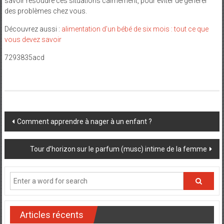
savoir résoudre ces situations calmement, pour éviter de générer
des problèmes chez vous.
Découvrez aussi :
alimentation d’un bébé de six mois : tout ce que
vous devez savoir
7293835acd
Post
Comment apprendre à nager à un enfant ?
navigation
Tour d’horizon sur le parfum (musc) intime de la femme
Articles récents