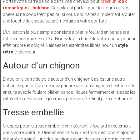
Portez votre carré de soie dans vos cheveux pour
créer un
look
romantique
et
bohème
. Ce style est parfait pour les jours où vos
cheveux ne coopèrent pas ou si vous souhaitez simplement ajouter
une touche de classe supplémentaire à votre coiffure.
L’utilisation la plus simple consiste à plier le foulard en bande et à
l’utiliser comme serre-tête. Nouez-le à la base de votre nuque pour un
effet propre et soigné. Laissez les extrémités libres pour un
style
rétro
et glamour.
Autour d’un chignon
Enrouler le carré de soie autour d’un chignon bas est une autre
option élégante. Commencez par préparer un chignon et entourez-le
ensuite avec le foulard plié en bande. Nouez fermement et laissez les
extrémités dépasser légèrement pour un effet final plein de charme.
Tresse embellie
Craquez pour la tresse embellie en intégrant le foulard directement
dans votre coiffure. Divisez vos cheveux en trois sections et ajoutez
le carré de soie à l’une des sections avant de tresser normalement.