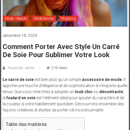
et
Maman
Mode / Beauté
Mode femme
Shopping
décembre 18, 2024
Comment Porter Avec Style Un Carré
De Soie Pour Sublimer Votre Look
Posted By: admin
276 Views
Le carré de soie
est bien plus qu’un simple
accessoire de mode
. Il
apporte une touche d’élégance et de sophistication à n’importe quelle
tenue. Que vous cherchiez à adopter un
look chic
ou
décontracté
,
le
foulard en soie
est l’élément idéal pour ajouter du caractère et de
la couleur à votre habillement quotidien. Découvrons ensemble des
façons créatives et stylées de porter cet incontournable.
Table des matières