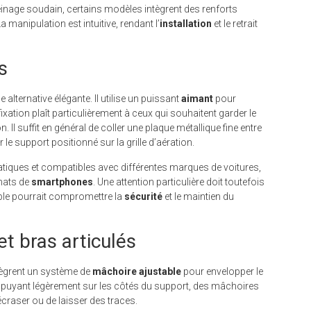
reinage soudain, certains modèles intègrent des renforts
 manipulation est intuitive, rendant l’
installation
et le retrait
s
e alternative élégante. Il utilise un puissant
aimant
pour
ixation plaît particulièrement à ceux qui souhaitent garder le
on. Il suffit en général de coller une plaque métallique fine entre
 le support positionné sur la grille d’aération.
tiques et compatibles avec différentes marques de voitures,
rmats de
smartphones
. Une attention particulière doit toutefois
aible pourrait compromettre la
sécurité
et le maintien du
t bras articulés
tègrent un système de
mâchoire ajustable
pour envelopper le
ppuyant légèrement sur les côtés du support, des mâchoires
écraser ou de laisser des traces.