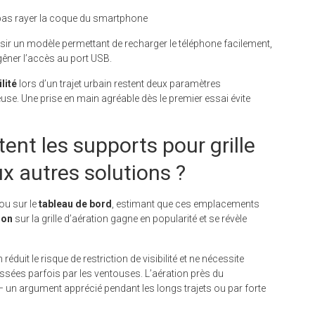
pas rayer la coque du smartphone
r un modèle permettant de recharger le téléphone facilement,
êner l’accès au port USB.
lité
lors d’un trajet urbain restent deux paramètres
se. Une prise en main agréable dès le premier essai évite
nt les supports pour grille
ux autres solutions ?
 ou sur le
tableau de bord
, estimant que ces emplacements
ion
sur la grille d’aération gagne en popularité et se révèle
éduit le risque de restriction de visibilité et ne nécessite
issées parfois par les ventouses. L’aération près du
 – un argument apprécié pendant les longs trajets ou par forte