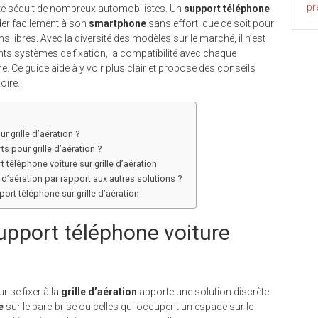
pr
cté séduit de nombreux automobilistes. Un
support téléphone
er facilement à son
smartphone
sans effort, que ce soit pour
 libres. Avec la diversité des modèles sur le marché, il n’est
ents systèmes de fixation, la compatibilité avec chaque
e. Ce guide aide à y voir plus clair et propose des conseils
oire.
r grille d’aération ?
s pour grille d’aération ?
 téléphone voiture sur grille d’aération
d’aération par rapport aux autres solutions ?
ort téléphone sur grille d’aération
support téléphone voiture
 se fixer à la
grille d’aération
apporte une solution discrète
e
sur le pare-brise ou celles qui occupent un espace sur le