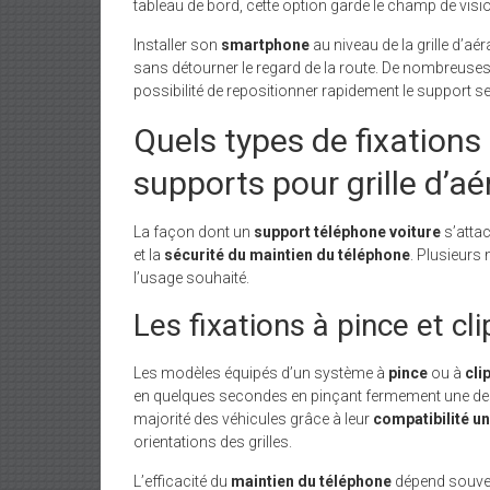
tableau de bord, cette option garde le champ de visi
Installer son
smartphone
au niveau de la grille d’aé
sans détourner le regard de la route. De nombreuse
possibilité de repositionner rapidement le support s
Quels types de fixations 
supports pour grille d’aé
La façon dont un
support téléphone voiture
s’attac
et la
sécurité du maintien du téléphone
. Plusieurs
l’usage souhaité.
Les fixations à pince et cli
Les modèles équipés d’un système à
pince
ou à
cli
en quelques secondes en pinçant fermement une des l
majorité des véhicules grâce à leur
compatibilité un
orientations des grilles.
L’efficacité du
maintien du téléphone
dépend souvent