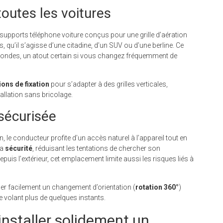
toutes les voitures
s supports téléphone voiture conçus pour une grille d’aération
qu’il s’agisse d’une citadine, d’un SUV ou d’une berline. Ce
secondes, un atout certain si vous changez fréquemment de
ions de fixation
pour s’adapter à des grilles verticales,
tallation sans bricolage.
 sécurisée
on, le conducteur profite d’un accès naturel à l’appareil tout en
la
sécurité
, réduisant les tentations de chercher son
puis l’extérieur, cet emplacement limite aussi les risques liés à
er facilement un changement d’orientation (
rotation 360°
)
e volant plus de quelques instants.
installer solidement un