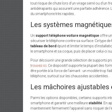
tout risque de chute lors d’un virage serré ou d’un f
antidérapants qui assurent une parfaite adhérence. La
du smartphone très rapides.
Les systèmes magnétique
Un
support téléphone voiture magnétique
offre un
sécuriser le téléphone contre sa surface. Ce type de f
tableau de bord
épuré et limiter le temps d’installati
le smartphone et sa coque, puis de placer celui-ci sur
Pour découvrir une grande sélection de supports pra
trouvez ici
. Ce dispositif supporte la plupart des fo
être portée à la force de l’aimant : un modèle trop f
téléphone, surtout sur les chaussées accidentées.
Les mâchoires ajustables e
Parmi les options disponibles, certains supports in
smartphone et garantir une meilleure
stabilité
. En a
maintiennent fermement l’appareil sans risquer de l’