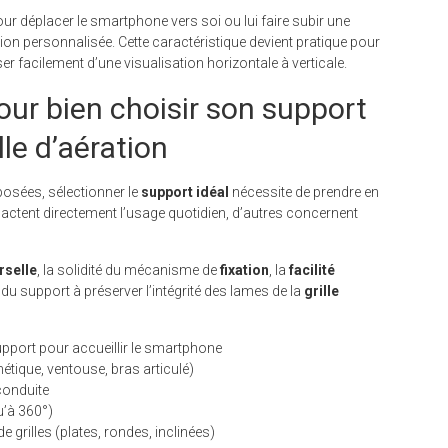
ur déplacer le smartphone vers soi ou lui faire subir une
tion personnalisée. Cette caractéristique devient pratique pour
er facilement d’une visualisation horizontale à verticale.
pour bien choisir son support
lle d’aération
posées, sélectionner le
support idéal
nécessite de prendre en
actent directement l’usage quotidien, d’autres concernent
rselle
, la solidité du mécanisme de
fixation
, la
facilité
é du support à préserver l’intégrité des lames de la
grille
upport pour accueillir le smartphone
étique, ventouse, bras articulé)
 conduite
u’à 360°)
e grilles (plates, rondes, inclinées)