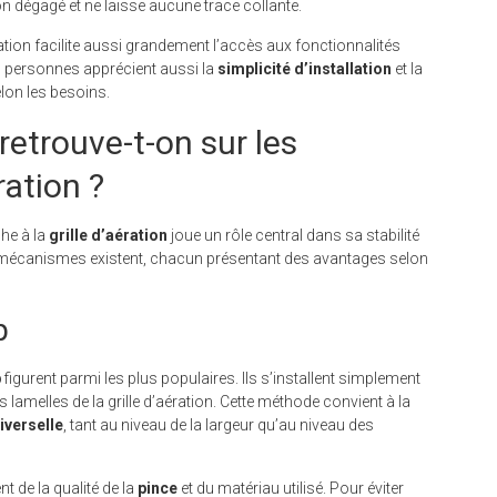
on dégagé et ne laisse aucune trace collante.
ration facilite aussi grandement l’accès aux fonctionnalités
s personnes apprécient aussi la
simplicité d’installation
et la
elon les besoins.
retrouve-t-on sur les
ration ?
he à la
grille d’aération
joue un rôle central dans sa stabilité
 mécanismes existent, chacun présentant des avantages selon
p
p
figurent parmi les plus populaires. Ils s’installent simplement
amelles de la grille d’aération. Cette méthode convient à la
iverselle
, tant au niveau de la largeur qu’au niveau des
 de la qualité de la
pince
et du matériau utilisé. Pour éviter