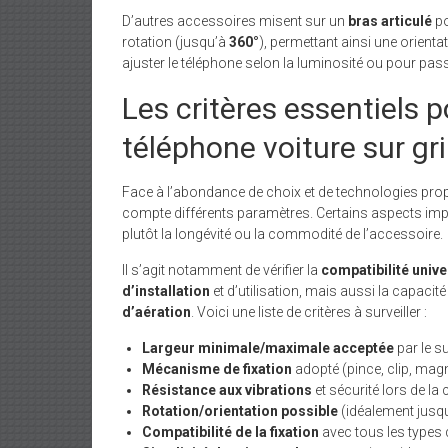
D’autres accessoires misent sur un
bras articulé
po
rotation (jusqu’à
360°
), permettant ainsi une orienta
ajuster le téléphone selon la luminosité ou pour pass
Les critères essentiels 
téléphone voiture sur gri
Face à l’abondance de choix et de technologies pro
compte différents paramètres. Certains aspects imp
plutôt la longévité ou la commodité de l’accessoire.
Il s’agit notamment de vérifier la
compatibilité unive
d’installation
et d’utilisation, mais aussi la capacit
d’aération
. Voici une liste de critères à surveiller :
Largeur minimale/maximale acceptée
par le s
Mécanisme de fixation
adopté (pince, clip, magn
Résistance aux vibrations
et sécurité lors de la
Rotation/orientation possible
(idéalement jusq
Compatibilité de la fixation
avec tous les types d