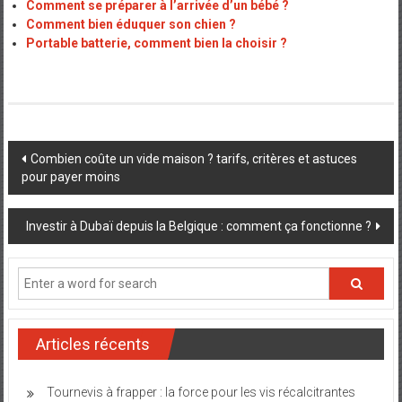
Comment se préparer à l’arrivée d’un bébé ?
Comment bien éduquer son chien ?
Portable batterie, comment bien la choisir ?
Post
Combien coûte un vide maison ? tarifs, critères et astuces
pour payer moins
navigation
Investir à Dubaï depuis la Belgique : comment ça fonctionne ?
Articles récents
Tournevis à frapper : la force pour les vis récalcitrantes