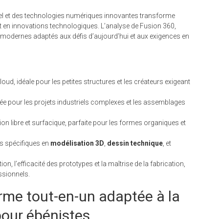
nnel et des technologies numériques innovantes transforme
e et en innovations technologiques. L’analyse de Fusion 360,
 modernes adaptés aux défis d’aujourd’hui et aux exigences en
oud, idéale pour les petites structures et les créateurs exigeant
giée pour les projets industriels complexes et les assemblages
on libre et surfacique, parfaite pour les formes organiques et
ns spécifiques en
modélisation 3D
,
dessin technique
, et
n, l’efficacité des prototypes et la maîtrise de la fabrication,
ssionnels.
orme tout-en-un adaptée à la
pour ébénistes