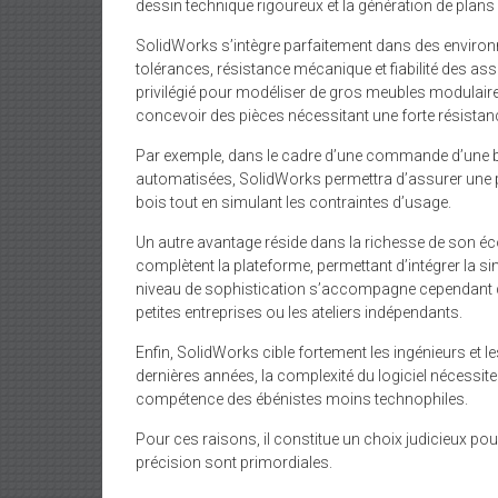
dessin technique rigoureux et la génération de plans 
SolidWorks s’intègre parfaitement dans des environ
tolérances, résistance mécanique et fiabilité des as
privilégié pour modéliser de gros meubles modulair
concevoir des pièces nécessitant une forte résist
Par exemple, dans le cadre d’une commande d’une bi
automatisées, SolidWorks permettra d’assurer une p
bois tout en simulant les contraintes d’usage.
Un autre avantage réside dans la richesse de son 
complètent la plateforme, permettant d’intégrer la si
niveau de sophistication s’accompagne cependant d’
petites entreprises ou les ateliers indépendants.
Enfin, SolidWorks cible fortement les ingénieurs et le
dernières années, la complexité du logiciel nécessite
compétence des ébénistes moins technophiles.
Pour ces raisons, il constitue un choix judicieux pour
précision sont primordiales.