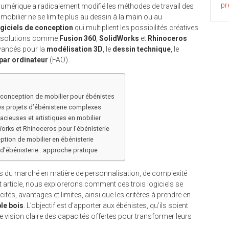
pr
 numérique a radicalement modifié les méthodes de travail des
mobilier ne se limite plus au dessin à la main ou au
ogiciels de conception
qui multiplient les possibilités créatives
Les solutions comme
Fusion 360
,
SolidWorks
et
Rhinoceros
avancés pour la
modélisation 3D
, le
dessin technique
, le
 par ordinateur
(FAO).
a conception de mobilier pour ébénistes
les projets d’ébénisterie complexes
acieuses et artistiques en mobilier
orks et Rhinoceros pour l’ébénisterie
ption de mobilier en ébénisterie
 d’ébénisterie : approche pratique
es du marché en matière de personnalisation, de complexité
et article, nous explorerons comment ces trois logiciels se
ités, avantages et limites, ainsi que les critères à prendre en
le bois
. L’objectif est d’apporter aux ébénistes, qu’ils soient
 vision claire des capacités offertes pour transformer leurs