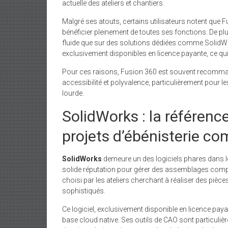
actuelle des ateliers et chantiers.
Malgré ses atouts, certains utilisateurs notent que
bénéficier pleinement de toutes ses fonctions. De p
fluide que sur des solutions dédiées comme SolidWo
exclusivement disponibles en licence payante, ce qui
Pour ces raisons, Fusion 360 est souvent recomman
accessibilité et polyvalence, particulièrement pour l
lourde.
SolidWorks : la référence
projets d’ébénisterie c
SolidWorks
demeure un des logiciels phares dans l
solide réputation pour gérer des assemblages comple
choisi par les ateliers cherchant à réaliser des p
sophistiqués.
Ce logiciel, exclusivement disponible en licence p
base cloud native. Ses outils de CAO sont particuliè