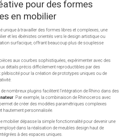
créative pour des formes
es en mobilier
 unique à travailler des formes libres et complexes, une
er et les ébénistes orientés vers le design artistique ou
tion surfacique, offrant beaucoup plus de souplesse
 pièces aux courbes sophistiquées, expérimenter avec des
x détails précis difficilement reproductibles par des
t plébiscité pour la création de prototypes uniques ou de
tivité.
é de nombreux plugins facilitent l’intégration de Rhino dans des
inateur
. Par exemple, la combinaison de Rhinoceros avec
, permet de créer des modèles paramétriques complexes
et hautement personnalisée.
 le mobilier dépasse la simple fonctionnalité pour devenir une
o employé dans la réalisation de meubles design haut de
s intégrées à des espaces uniques.