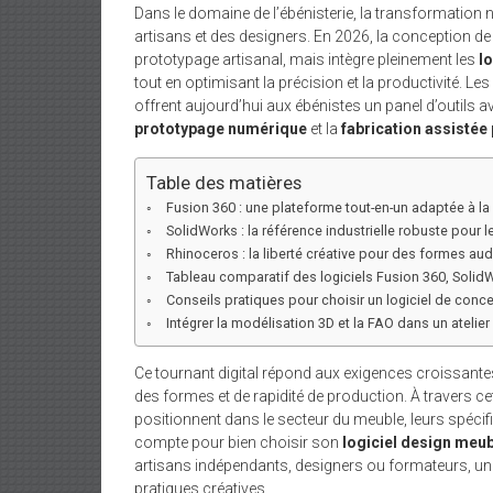
Dans le domaine de l’ébénisterie, la transformation
artisans et des designers. En 2026, la conception de 
prototypage artisanal, mais intègre pleinement les
l
tout en optimisant la précision et la productivité. 
offrent aujourd’hui aux ébénistes un panel d’outils 
prototypage numérique
et la
fabrication assistée
Table des matières
Fusion 360 : une plateforme tout-en-un adaptée à l
SolidWorks : la référence industrielle robuste pour 
Rhinoceros : la liberté créative pour des formes aud
Tableau comparatif des logiciels Fusion 360, SolidW
Conseils pratiques pour choisir un logiciel de conce
Intégrer la modélisation 3D et la FAO dans un atelier
Ce tournant digital répond aux exigences croissant
des formes et de rapidité de production. À travers c
positionnent dans le secteur du meuble, leurs spécific
compte pour bien choisir son
logiciel design meub
artisans indépendants, designers ou formateurs, une
pratiques créatives.