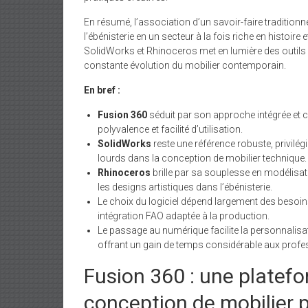
En résumé, l’association d’un savoir-faire traditio
l’ébénisterie en un secteur à la fois riche en histoir
SolidWorks et Rhinoceros met en lumière des outils
constante évolution du mobilier contemporain.
En bref :
Fusion 360
séduit par son approche intégrée et cl
polyvalence et facilité d’utilisation.
SolidWorks
reste une référence robuste, privilé
lourds dans la conception de mobilier technique.
Rhinoceros
brille par sa souplesse en modélisati
les designs artistiques dans l’ébénisterie.
Le choix du logiciel dépend largement des besoi
intégration FAO adaptée à la production.
Le passage au numérique facilite la personnalisatio
offrant un gain de temps considérable aux profe
Fusion 360 : une platef
conception de mobilier 