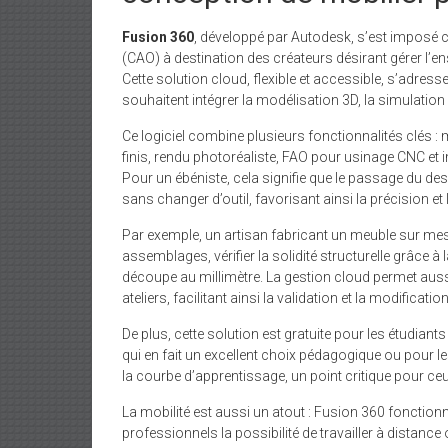
Fusion 360
, développé par Autodesk, s’est imposé c
(CAO) à destination des créateurs désirant gérer l’
Cette solution cloud, flexible et accessible, s’adres
souhaitent intégrer la modélisation 3D, la simulation 
Ce logiciel combine plusieurs fonctionnalités clés :
finis, rendu photoréaliste, FAO pour usinage CNC et i
Pour un ébéniste, cela signifie que le passage du de
sans changer d’outil, favorisant ainsi la précision et l
Par exemple, un artisan fabricant un meuble sur mes
assemblages, vérifier la solidité structurelle grâce à
découpe au millimètre. La gestion cloud permet aussi
ateliers, facilitant ainsi la validation et la modificat
De plus, cette solution est gratuite pour les étudiant
qui en fait un excellent choix pédagogique ou pour le
la courbe d’apprentissage, un point critique pour ceu
La mobilité est aussi un atout : Fusion 360 fonction
professionnels la possibilité de travailler à distan