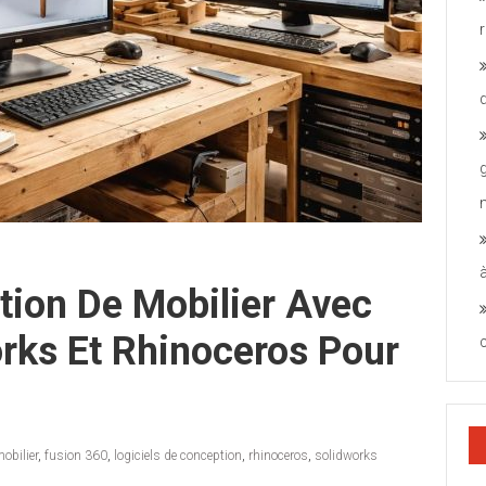
tion De Mobilier Avec
rks Et Rhinoceros Pour
obilier
,
fusion 360
,
logiciels de conception
,
rhinoceros
,
solidworks