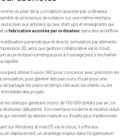
omme un pilier de la conception assistée par ordinateur
ensemble du processus de création sur une même interface.
se aussi bien aux artisans qu’aux start-ups et enseignants qui
et la
fabrication assistée par ordinateur
dans leur workflow.
 modélisation paramétrique et directe, simulation par éléments
mpression 3D, ainsi que gestion collaborative via le cloud.
ssin au prototype numérique puis à l’usinage peut s’enchaîner
a rapidité.
ure peut utiliser Fusion 360 pour concevoir avec précision les
 la simulation, puis générer des parcours d’outil pour une
 de partager les plans en temps réel avec les clients ou les
ion immédiate des projets.
s et les startups générant moins de 100 000 dollars par an, ce
s ébénistes débutants. Son interface moderne et intuitive réduit
x qui viennent du dessin manuel ou d’outils plus traditionnels.
nant sur Windows et macOS via le cloud, il offre aux
ce ou en déplacement, un avantage majeur dans l’organisation