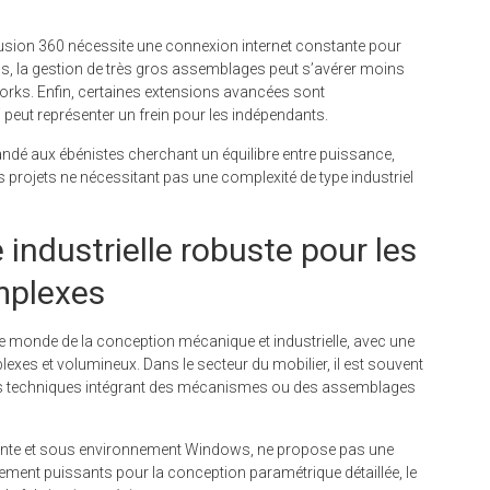
 Fusion 360 nécessite une connexion internet constante pour
lus, la gestion de très gros assemblages peut s’avérer moins
rks. Enfin, certaines extensions avancées sont
 peut représenter un frein pour les indépendants.
dé aux ébénistes cherchant un équilibre entre puissance,
es projets ne nécessitant pas une complexité de type industriel
 industrielle robuste pour les
omplexes
e monde de la conception mécanique et industrielle, avec une
xes et volumineux. Dans le secteur du mobilier, il est souvent
ièces techniques intégrant des mécanismes ou des assemblages
ayante et sous environnement Windows, ne propose pas une
rement puissants pour la conception paramétrique détaillée, le