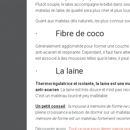
Plutôt souple, le latex accompagne le bébé dans ses
matelas en latex de qualité sera plus cher et plus l
Quant aux matelas dits naturels, les plus connus son
· Fibre de coco
Généralement agglomérée pour former une couche épa
anti-acarien et respirante. Cependant, il faut faire atten
est associé à des mousses telles que le latex, il peut
· La laine
Thermorégulatrice et isolante, la laine est une m
anti-acarien
. La laine est très douce et n’est pas
C’est un matériau lourd et peu malléable.
Un petit conseil
:
la mousse à mémoire de forme ne c
pleine croissance a besoin de dormir sur un matela
mémoire de forme est un matériau fortement recom
Découvrez aussi :
Tout ce que vous devez savoir po