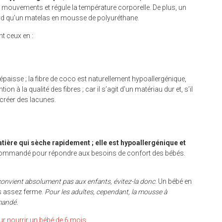
 mouvements et régule la température corporelle. De plus, un
ourd qu’un matelas en mousse de polyuréthane.
t ceux en :
isse ; la fibre de coco est naturellement hypoallergénique,
tion à la qualité des fibres ; car il s’agit d’un matériau dur et, s’il
 créer des lacunes.
atière qui sèche rapidement ; elle est hypoallergénique et
 recommandé pour répondre aux besoins de confort des bébés.
onvient absolument pas aux enfants, évitez-la donc
. Un bébé en
s assez ferme.
Pour les adultes, cependant, la mousse à
mandé.
ur nourrir un bébé de 6 mois