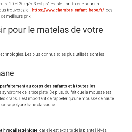
ntre 20 et 30kg/m3 est préférable ; tandis que pour un
us trouverez ici :
https://www.chambre-enfant-bebe.fr/
ces
 de meilleurs prix.
ir pour le matelas de votre
echnologies. Les plus connus et les plus utilisés sont les
hane
 parfaitement au corps des enfants et à toutes les
le syndrome de la tête plate. De plus, du fait que la mousse est
er les draps. Il est important de rappeler qu’une mousse de haute
mousse polyuréthane classique.
 et hypoallergénique
, car elle est extraite de la plante Hévéa.