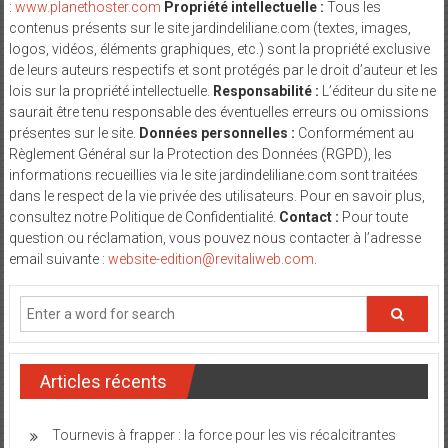
et
:
www.planethoster.com
Propriété intellectuelle :
Tous les
contenus présents sur le site jardindeliliane.com (textes, images,
Maman
logos, vidéos, éléments graphiques, etc.) sont la propriété exclusive
de leurs auteurs respectifs et sont protégés par le droit d’auteur et les
lois sur la propriété intellectuelle.
Responsabilité :
L’éditeur du site ne
saurait être tenu responsable des éventuelles erreurs ou omissions
présentes sur le site.
Données personnelles :
Conformément au
Règlement Général sur la Protection des Données (RGPD), les
informations recueillies via le site jardindeliliane.com sont traitées
dans le respect de la vie privée des utilisateurs. Pour en savoir plus,
consultez notre Politique de Confidentialité.
Contact :
Pour toute
question ou réclamation, vous pouvez nous contacter à l’adresse
email suivante :
website-edition@revitaliweb.com
.
Articles récents
Tournevis à frapper : la force pour les vis récalcitrantes