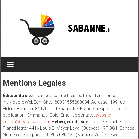
Skip
to
content
Sabanne.fr
–
Les
Mentions Legales
Meilleurs
Éditeur du site :
Le site sabanne.fr est édité par l’entreprise
produits
individuelle WebEon. Siret : 80031555800034. Adresse : 199 rue
Hélène Boucher. 34170 Castelnau le lez. France. Responsable de
pour
publication : Emmanuel Obiol Email de contact :
website-
edition@revitaliweb.com
Hébergeur du site :
Le site est hébergé par :
BéBé
PlanetHoster 4416 Louis B. Mayer, Laval (Québec) H7P 0G1, Canada.
Numéro de téléphone : 0 805 080 426 (Numéro Vert) Site web