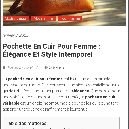
et
Maman
Mode / Beauté
Mode femme
Pour maman
janvier 3, 2025
Pochette En Cuir Pour Femme :
Élégance Et Style Intemporel
Posted By: Aurel
248 Views
La
pochette en cuir pour femme
est bien plus qu’un simple
accessoire de mode. Elle représente une pièce essentielle pour toute
garde-robe féminine, alliant praticité et
élégance
. Que ce soit pour
une soirée chic ou une sortie décontractée, la
pochette en cuir
véritable
est un choix incontournable pour celles qui souhaitent
apporter une touche de raffinement à leur tenue.
Table des matières