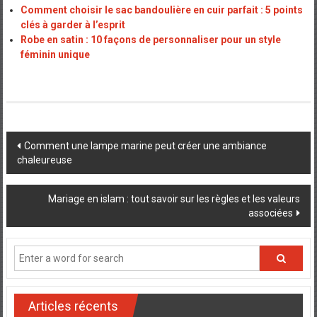
Comment choisir le sac bandoulière en cuir parfait : 5 points
clés à garder à l’esprit
Robe en satin : 10 façons de personnaliser pour un style
féminin unique
Post
Comment une lampe marine peut créer une ambiance
chaleureuse
navigation
Mariage en islam : tout savoir sur les règles et les valeurs
associées
Articles récents