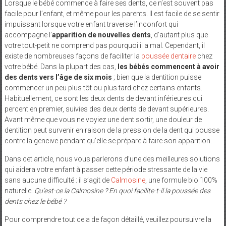
Lorsque le bébé commence à faire ses dents, ce n’est souvent pas
facile pour l’enfant, et même pour les parents. Il est facile de se sentir
impuissant lorsque votre enfant traverse l’inconfort qui
accompagne l’
apparition de nouvelles dents
, d’autant plus que
votre tout-petit ne comprend pas pourquoi il a mal. Cependant, il
existe de nombreuses façons de faciliter la
poussée dentaire
chez
votre bébé. Dans la plupart des cas,
les bébés commencent à avoir
des dents vers l’âge de six mois
; bien que la dentition puisse
commencer un peu plus tôt ou plus tard chez certains enfants.
Habituellement, ce sont les deux dents de devant inférieures qui
percent en premier, suivies des deux dents de devant supérieures.
Avant même que vous ne voyiez une dent sortir, une douleur de
dentition peut survenir en raison de la pression de la dent qui pousse
contre la gencive pendant qu’elle se prépare à faire son apparition.
Dans cet article, nous vous parlerons d’une des meilleures solutions
qui aidera votre enfant à passer cette période stressante de la vie
sans aucune difficulté : il s’agit de
Calmosine
, une formule bio 100%
naturelle.
Qu’est-ce la Calmosine ?
En quoi facilite-t-il la poussée des
dents chez le bébé ?
Pour comprendre tout cela de façon détaillé, veuillez poursuivre la