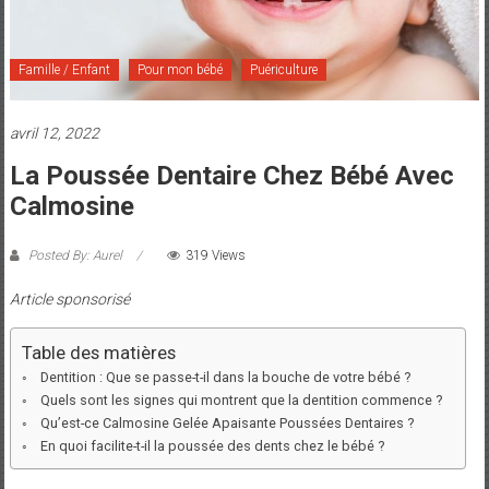
et
Maman
Famille / Enfant
Pour mon bébé
Puériculture
avril 12, 2022
La Poussée Dentaire Chez Bébé Avec
Calmosine
Posted By: Aurel
319 Views
Article sponsorisé
Table des matières
Dentition : Que se passe-t-il dans la bouche de votre bébé ?
Quels sont les signes qui montrent que la dentition commence ?
Qu’est-ce Calmosine Gelée Apaisante Poussées Dentaires ?
En quoi facilite-t-il la poussée des dents chez le bébé ?