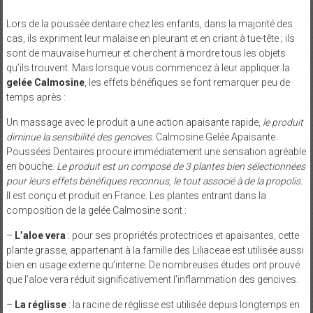
Lors de la poussée dentaire chez les enfants, dans la majorité des
cas, ils expriment leur malaise en pleurant et en criant à tue-tête ; ils
sont de mauvaise humeur et cherchent à mordre tous les objets
qu’ils trouvent. Mais lorsque vous commencez à leur appliquer la
gelée Calmosine
, les effets bénéfiques se font remarquer peu de
temps après :
Un massage avec le produit a une action apaisante rapide,
le produit
diminue la sensibilité des gencives
. Calmosine Gelée Apaisante
Poussées Dentaires procure immédiatement une sensation agréable
en bouche.
Le produit est un composé de 3 plantes bien sélectionnées
pour leurs effets bénéfiques reconnus, le tout associé à de la propolis
.
Il est conçu et produit en France. Les plantes entrant dans la
composition de la gelée Calmosine sont :
–
L’aloe vera
: pour ses propriétés protectrices et apaisantes, cette
plante grasse, appartenant à la famille des Liliaceae est utilisée aussi
bien en usage externe qu’interne. De nombreuses études ont prouvé
que l’aloe vera réduit significativement l’inflammation des gencives.
–
La réglisse
: la racine de réglisse est utilisée depuis longtemps en