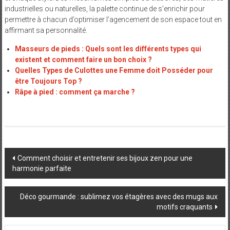
industrielles ou naturelles, la palette continue de s’enrichir pour
permettre à chacun d’optimiser l’agencement de son espace tout en
affirmant sa personnalité.
Masseurs de pieds : Quels sont les différents types qui
existent et comment faire un bon choix ?
Quelles Types de Culottes une Femme doit Posséder pour
être Toujours Top ?
Râpe à pied : comment ça marche ?
Post
Comment choisir et entretenir ses bijoux zen pour une
harmonie parfaite
navigation
Déco gourmande : sublimez vos étagères avec des mugs aux
motifs craquants