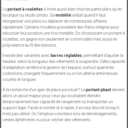
Le
portant à roulettes
s’invite aussi bien chez les particuliers qu’en
boutique ou studio photo. Sa
mobilité
séduit quand il faut
réorganiser une pièce ou déplacer de nombreuses affaires
rapidement. Certains modèles possèdent des freins intégrés pour
sécuriser leur position une fois installés. En choisissant un portant à
roulettes, on gagne non seulement en commodité mais aussi en
polyvalence au fil des besoins.
Il existe des variantes avec
barres réglables
, permettant d’ajuster la
hauteur selon la longueur des vêtements à suspendre. Cette capacité
d’adaptation améliore la gestion de l’espace, surtout quand les
collections changent fréquemment ou si l’on alterne entre tenues
courtes et longues.
À la recherche d’un gain de place ponctuel ? Le
portant pliant
devient
alors un atout majeur pour ceux qui souhaitent étendre
temporairement leur capacité de rangement ou transporter un
support léger. Facile à monter et à replier, il se veut discret lorsqu’il
n’est pas utilisé. On l’emploie volontiers lors de déménagements,
ventes éphémères ou pour sécher des vêtements.