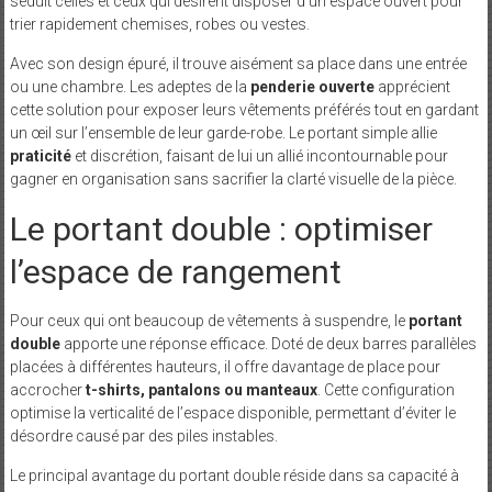
séduit celles et ceux qui désirent disposer d’un espace ouvert pour
trier rapidement chemises, robes ou vestes.
Avec son design épuré, il trouve aisément sa place dans une entrée
ou une chambre. Les adeptes de la
penderie ouverte
apprécient
cette solution pour exposer leurs vêtements préférés tout en gardant
un œil sur l’ensemble de leur garde-robe. Le portant simple allie
praticité
et discrétion, faisant de lui un allié incontournable pour
gagner en organisation sans sacrifier la clarté visuelle de la pièce.
Le portant double : optimiser
l’espace de rangement
Pour ceux qui ont beaucoup de vêtements à suspendre, le
portant
double
apporte une réponse efficace. Doté de deux barres parallèles
placées à différentes hauteurs, il offre davantage de place pour
accrocher
t-shirts, pantalons ou manteaux
. Cette configuration
optimise la verticalité de l’espace disponible, permettant d’éviter le
désordre causé par des piles instables.
Le principal avantage du portant double réside dans sa capacité à