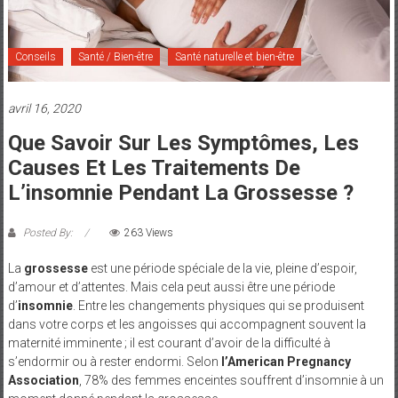
et
Maman
Conseils
Santé / Bien-être
Santé naturelle et bien-être
avril 16, 2020
Que Savoir Sur Les Symptômes, Les
Causes Et Les Traitements De
L’insomnie Pendant La Grossesse ?
Posted By:
263 Views
La
grossesse
est une période spéciale de la vie, pleine d’espoir,
d’amour et d’attentes. Mais cela peut aussi être une période
d’
insomnie
. Entre les changements physiques qui se produisent
dans votre corps et les angoisses qui accompagnent souvent la
maternité imminente ; il est courant d’avoir de la difficulté à
s’endormir ou à rester endormi. Selon
l’American Pregnancy
Association
, 78% des femmes enceintes souffrent d’insomnie à un