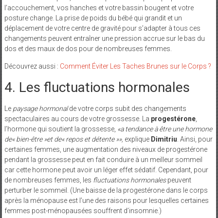
l’accouchement, vos hanches et votre bassin bougent et votre
posture change. La prise de poids du bébé qui grandit et un
déplacement de votre centre de gravité pour s’adapter à tous ces
changements peuvent entraîner une pression accrue sur le bas du
dos et des maux de dos pour de nombreuses femmes.
Découvrez aussi :
Comment Éviter Les Taches Brunes sur le Corps ?
4. Les fluctuations hormonales
Le
paysage hormonal
de votre corps subit des changements
spectaculaires au cours de votre grossesse. La
progestérone
,
l’hormone qui soutient la grossesse,
«a tendance à être une hormone
de« bien-être »et de« repos et détente »»,
explique
Dimitriu
. Ainsi, pour
certaines femmes, une augmentation des niveaux de progestérone
pendant la grossesse peut en fait conduire à un meilleur sommeil
car cette hormone peut avoir un léger effet sédatif. Cependant, pour
de nombreuses femmes, les
fluctuations hormonales
peuvent
perturber le sommeil. (Une baisse de la progestérone dans le corps
après la ménopause est l’une des raisons pour lesquelles certaines
femmes post-ménopausées souffrent d’insomnie.)