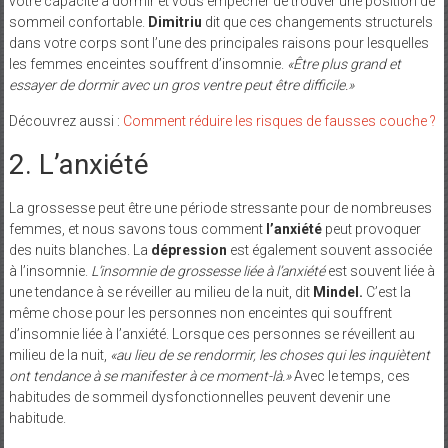
votre capacité à dormir et vous empêcher de trouver une position de
sommeil confortable.
Dimitriu
dit que ces changements structurels
dans votre corps sont l’une des principales raisons pour lesquelles
les femmes enceintes souffrent d’insomnie.
«Être plus grand et
essayer de dormir avec un gros ventre peut être difficile.»
Découvrez aussi :
Comment réduire les risques de fausses couche ?
2. L’anxiété
La grossesse peut être une période stressante pour de nombreuses
femmes, et nous savons tous comment
l’anxiété
peut provoquer
des nuits blanches. La
dépression
est également souvent associée
à l’insomnie.
L’insomnie de grossesse liée à l’anxiété
est souvent liée à
une tendance à se réveiller au milieu de la nuit, dit
Mindel.
C’est la
même chose pour les personnes non enceintes qui souffrent
d’insomnie liée à l’anxiété. Lorsque ces personnes se réveillent au
milieu de la nuit,
«au lieu de se rendormir, les choses qui les inquiètent
ont tendance à se manifester à ce moment-là.»
Avec le temps, ces
habitudes de sommeil dysfonctionnelles peuvent devenir une
habitude.