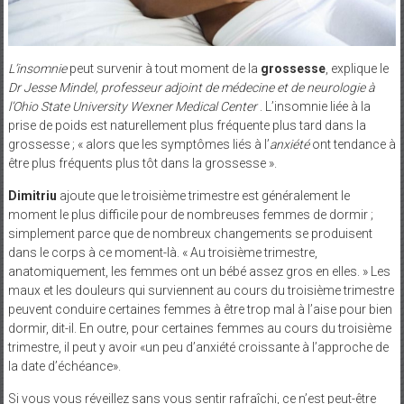
L’insomnie
peut survenir à tout moment de la
grossesse
, explique le
Dr Jesse Mindel, professeur adjoint de médecine et de neurologie à
l’Ohio State University Wexner Medical Center
. L’insomnie liée à la
prise de poids est naturellement plus fréquente plus tard dans la
grossesse ; « alors que les symptômes liés à l’
anxiété
ont tendance à
être plus fréquents plus tôt dans la grossesse ».
Dimitriu
ajoute que le troisième trimestre est généralement le
moment le plus difficile pour de nombreuses femmes de dormir ;
simplement parce que de nombreux changements se produisent
dans le corps à ce moment-là. « Au troisième trimestre,
anatomiquement, les femmes ont un bébé assez gros en elles. » Les
maux et les douleurs qui surviennent au cours du troisième trimestre
peuvent conduire certaines femmes à être trop mal à l’aise pour bien
dormir, dit-il. En outre, pour certaines femmes au cours du troisième
trimestre, il peut y avoir «un peu d’anxiété croissante à l’approche de
la date d’échéance».
Si vous vous réveillez sans vous sentir rafraîchi, ce n’est peut-être