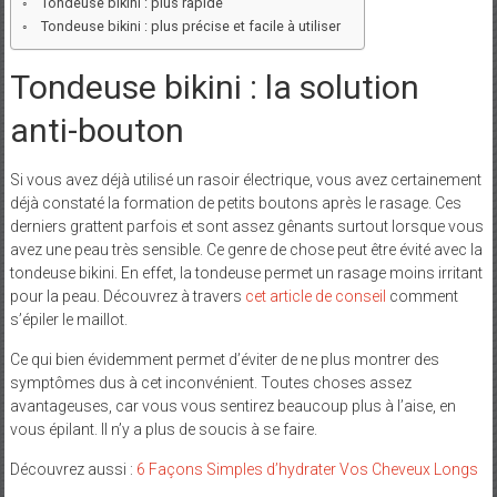
Tondeuse bikini : plus rapide
Tondeuse bikini : plus précise et facile à utiliser
Tondeuse bikini : la solution
anti-bouton
Si vous avez déjà utilisé un rasoir électrique, vous avez certainement
déjà constaté la formation de petits boutons après le rasage. Ces
derniers grattent parfois et sont assez gênants surtout lorsque vous
avez une peau très sensible. Ce genre de chose peut être évité avec la
tondeuse bikini. En effet, la tondeuse permet un rasage moins irritant
pour la peau. Découvrez à travers
cet article de conseil
comment
s’épiler le maillot.
Ce qui bien évidemment permet d’éviter de ne plus montrer des
symptômes dus à cet inconvénient. Toutes choses assez
avantageuses, car vous vous sentirez beaucoup plus à l’aise, en
vous épilant. Il n’y a plus de soucis à se faire.
Découvrez aussi :
6 Façons Simples d’hydrater Vos Cheveux Longs