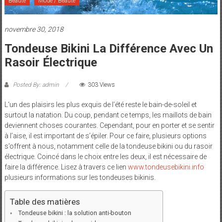
et
Beauté
Mode / Beauté
Maman
novembre 30, 2018
Tondeuse Bikini La Différence Avec Un
Rasoir Électrique
Posted By: admin
303 Views
L‘un des plaisirs les plus exquis de l’été reste le bain-de-soleil et
surtout la natation. Du coup, pendant ce temps, les maillots de bain
deviennent choses courantes. Cependant, pour en porter et se sentir
à l’aise, il est important de s’épiler. Pour ce faire, plusieurs options
s’offrent à nous, notamment celle de la tondeuse bikini ou du rasoir
électrique. Coincé dans le choix entre les deux, il est nécessaire de
faire la différence. Lisez à travers ce lien
www.tondeusebikini.info
plusieurs informations sur les tondeuses bikinis.
Table des matières
Tondeuse bikini : la solution anti-bouton