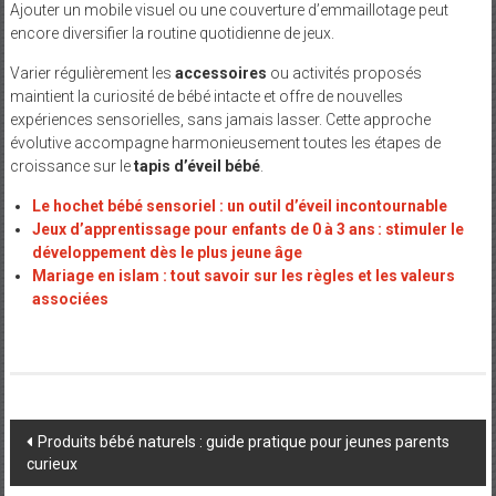
Ajouter un mobile visuel ou une couverture d’emmaillotage peut
encore diversifier la routine quotidienne de jeux.
Varier régulièrement les
accessoires
ou activités proposés
maintient la curiosité de bébé intacte et offre de nouvelles
expériences sensorielles, sans jamais lasser. Cette approche
évolutive accompagne harmonieusement toutes les étapes de
croissance sur le
tapis d’éveil bébé
.
Le hochet bébé sensoriel : un outil d’éveil incontournable
Jeux d’apprentissage pour enfants de 0 à 3 ans : stimuler le
développement dès le plus jeune âge
Mariage en islam : tout savoir sur les règles et les valeurs
associées
Post
Produits bébé naturels : guide pratique pour jeunes parents
curieux
navigation