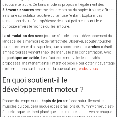
découverte tactile. Certains modèles proposent également des
éléments sonores
comme des grelots ou du papier froissé, offrant
ainsi une stimulation auditive qui amuse l’enfant. Explorer ces
sensations diversifie l’expérience des tout-petits et nourrit leur
curiosité envers le monde qui les entoure.
La
stimulation des sens
joue un rôle clé dans le développement du
langage, de la mémoire et de l’affectivité. Observer, écouter, toucher
ou encore tenter d’attraper les jouets accrochés aux
arches d’éveil
affine progressivement l’habileté manuelle et la concentration. Avec
un
portique amovible
, il est facile de renouveler les activités
proposées, maintenant ainsi l’intérêt de bébé. Pour obtenir davantage
d’informations sur l’univers de la puériculture,
rendez-vous ici
En quoi soutient-il le
développement moteur ?
Passer du temps sur un
tapis de jeu
renforce naturellement les
muscles du dos, de la nuque et des bras lors du “tummy time”, c’est-
à-dire lorsque bébé est placé quelques minutes sur le ventre chaque