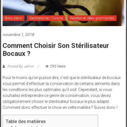
et
Maman
Bons plans
Gastronomie / Cuisine
Recettes et Idées gourmandes
novembre 1, 2018
Comment Choisir Son Stérilisateur
Bocaux ?
Posted By: admin
293 Views
Pour le moins qu’on puisse dire, c’est que le stérilisateur de bocaux
vous permet d’effectuer la conservation de certains aliments dans
les conditions les plus optimales qu’il soit. Cependant, si vous
souhaitez entreprendre ce genre de conservation, vous devez
obligatoirement choisir le stérilisateur bocaux le plus adapté.
Comment donc effectuer le choix en cette matière ? Suivez donc !
Table des matières