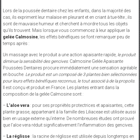
Lors de la poussée dentaire chez les enfants, dans la majorité des
cas, ils expriment leur malaise en pleurant et en criant à tue-tête ; ils
sont de mauvaise humeur et cherchent à mordre tous les objets
qu’ils trouvent. Mais lorsque vous commencez à leur appliquer la
gelée Calmosine
, les effets bénéfiques se font remarquer peu de
temps après :
Un massage avec le produit a une action apaisante rapide,
le produit
diminue la sensibilité des gencives
. Calmosine Gelée Apaisante
Poussées Dentaires procure immédiatement une sensation agréable
en bouche.
Le produit est un composé de 3 plantes bien sélectionnées
pour leurs effets bénéfiques reconnus, le tout associé à de la propolis
.
Il est conçu et produit en France. Les plantes entrant dans la
composition de la gelée Calmosine sont :
–
L’aloe vera
: pour ses propriétés protectrices et apaisantes, cette
plante grasse, appartenant à la famille des Liliaceae est utilisée aussi
bien en usage externe qu’interne. De nombreuses études ont prouvé
que l’aloe vera réduit significativement l’inflammation des gencives.
–
La réglisse
: la racine de réglisse est utilisée depuis longtemps en