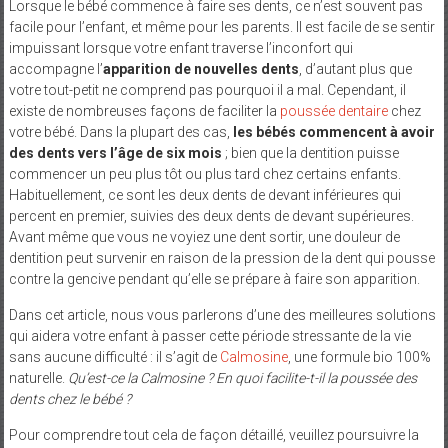
Lorsque le bébé commence à faire ses dents, ce n’est souvent pas
facile pour l’enfant, et même pour les parents. Il est facile de se sentir
impuissant lorsque votre enfant traverse l’inconfort qui
accompagne l’
apparition de nouvelles dents
, d’autant plus que
votre tout-petit ne comprend pas pourquoi il a mal. Cependant, il
existe de nombreuses façons de faciliter la
poussée dentaire
chez
votre bébé. Dans la plupart des cas,
les bébés commencent à avoir
des dents vers l’âge de six mois
; bien que la dentition puisse
commencer un peu plus tôt ou plus tard chez certains enfants.
Habituellement, ce sont les deux dents de devant inférieures qui
percent en premier, suivies des deux dents de devant supérieures.
Avant même que vous ne voyiez une dent sortir, une douleur de
dentition peut survenir en raison de la pression de la dent qui pousse
contre la gencive pendant qu’elle se prépare à faire son apparition.
Dans cet article, nous vous parlerons d’une des meilleures solutions
qui aidera votre enfant à passer cette période stressante de la vie
sans aucune difficulté : il s’agit de
Calmosine
, une formule bio 100%
naturelle.
Qu’est-ce la Calmosine ?
En quoi facilite-t-il la poussée des
dents chez le bébé ?
Pour comprendre tout cela de façon détaillé, veuillez poursuivre la