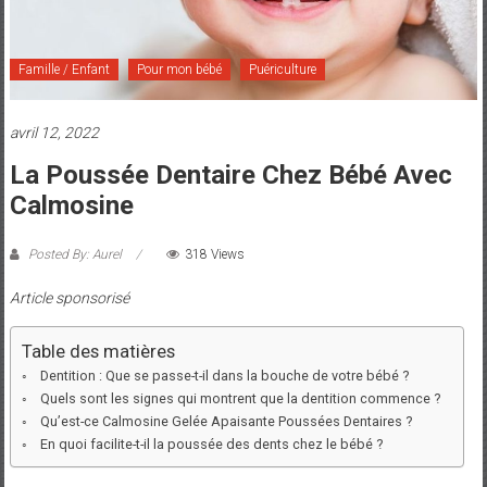
et
Maman
Famille / Enfant
Pour mon bébé
Puériculture
avril 12, 2022
La Poussée Dentaire Chez Bébé Avec
Calmosine
Posted By: Aurel
318 Views
Article sponsorisé
Table des matières
Dentition : Que se passe-t-il dans la bouche de votre bébé ?
Quels sont les signes qui montrent que la dentition commence ?
Qu’est-ce Calmosine Gelée Apaisante Poussées Dentaires ?
En quoi facilite-t-il la poussée des dents chez le bébé ?