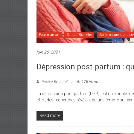
Pour maman
Santé / Bien-être
Santé naturelle et bien-
juin 26, 2021
Dépression post-partum : qu’
Posted By: Aurel
276 Views
La dépression post-partum (DPP), est un trouble me
effet, des recherches révèlent qu’une femme sur dix
Read more