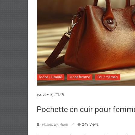
Mode / Beauté
Mode femme
Pour maman
janvier 3, 2025
Pochette en cuir pour femme 
Posted By: Aurel
249 Views