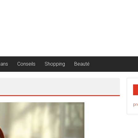
lans
Conseils
Shopping
Beauté
pr