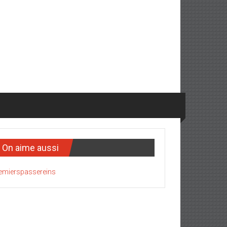
On aime aussi
emierspassereins