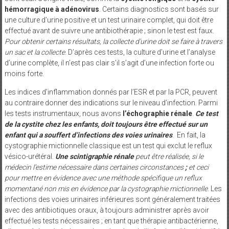
hémorragique à adénovirus
. Certains diagnostics sont basés sur
une culture d’urine positive et un test urinaire complet, qui doit être
effectué avant de suivre une antibiothérapie ; sinon le test est faux.
Pour obtenir certains résultats, la collecte d’urine doit se faire à travers
un sac et la collecte
. D’après ces tests, la culture d’urine et l’analyse
d’urine complète, il n’est pas clair s’il s’agit d’une infection forte ou
moins forte.
Les indices d’inflammation donnés par l’ESR et par la PCR, peuvent
au contraire donner des indications sur le niveau d’infection. Parmi
les tests instrumentaux, nous avons
l’échographie rénale
.
Ce test
de la cystite chez les enfants, doit toujours être effectué sur un
enfant qui a souffert d’infections des voies urinaires
. En fait, la
cystographie mictionnelle classique est un test qui exclut le reflux
vésico-urétéral.
Une scintigraphie rénale
peut être réalisée, si le
médecin l’estime nécessaire dans certaines circonstances
;
et ceci
pour mettre en évidence avec une méthode spécifique un reflux
momentané non mis en évidence par la cystographie mictionnelle
. Les
infections des voies urinaires inférieures sont généralement traitées
avec des antibiotiques oraux, à toujours administrer après avoir
effectué les tests nécessaires ; en tant que thérapie antibactérienne,