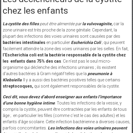
chez les enfants
La cystite des filles
peut être alimentée par
la vulvovaginite,
car la
zone urinaire est très proche de la zone génitale. Cependant, la
plupart des infections des voies urinaires sont causées par des
bactéries intestinales
en particulier
Escherichia Coli
; qui peuvent
facilement atteindre la zone des voies urinaires par les selles. En fait,
l’Escherichia coli
est la bactérie responsable de la cystite chez
les enfants dans 75% des cas
. Ce n’est pas le seul micro-
organisme qui déclenche des infections urinaires ; ils existent
d’autres bactéries à Gram négatif telles que la
pneumonie à
Klebsiella
. Il y a aussi des bactéries positives telles que certains
streptocoques,
qui sont également responsables de la cystite.
Ceci dit, vous devez d’abord enseigner aux enfants l’importance
d’une bonne hygiène intime
. Toutes les infections de la vessie, y
compris la cystite, peuvent être contractées par les enfants de tous
âge ; en particulier les filles (comme c’est le cas des adultes) et les
enfants d’âge scolaire. Cette infection bactérienne a diverses causes,
parfois concomitantes.
Les infections des voies urinaires peuvent