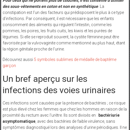
Pour ceux qui ne portent plus de couches, il est conseillé d’utiliser
des sous-vêtements en coton et non en synthétique
. La
constipation est l’un des facteurs qui prédisposent le plus à ce type
d’infections. Par conséquent, il est nécessaire que les enfants
consomment des aliments qui régulent l’intestin, comme les
pommes, les poires, les fruits cuits, les kiwis et les purées de
légumes. Si elle se reproduit souvent, la cystite féminine peut être
favorisée par la vulvovaginite comme mentionné au plus haut, étant
la région génitale proche de l’urine.
Découvrez aussi
5 symboles sublimes de médaille de baptême
garçon
Un bref aperçu sur les
infections des voies urinaires
Ces infections sont causées par la présence de bactéries ; ce risque
est plus élevé chez les femmes que chez les hommes en raison de la
proximité du rectum avec l’urètre. Ils sont divisés en :
bactériurie
asymptomatique
, avec des bactéries de faible virulence, sans
symptômes diagnostiqué lors des analyses d’urine périodiques. Il ne