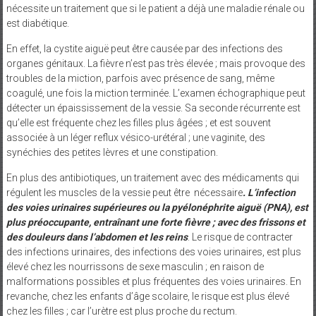
nécessite un traitement que si le patient a déjà une maladie rénale ou
est diabétique.
En effet, la cystite aiguë peut être causée par des infections des
organes génitaux. La fièvre n’est pas très élevée ; mais provoque des
troubles de la miction, parfois avec présence de sang, même
coagulé, une fois la miction terminée. L’examen échographique peut
détecter un épaississement de la vessie. Sa seconde récurrente est
qu’elle est fréquente chez les filles plus âgées ; et est souvent
associée à un léger reflux vésico-urétéral ; une vaginite, des
synéchies des petites lèvres et une constipation.
En plus des antibiotiques, un traitement avec des médicaments qui
régulent les muscles de la vessie peut être nécessaire
. L’infection
des voies urinaires supérieures ou la pyélonéphrite aiguë (PNA), est
plus préoccupante, entraînant une forte fièvre ; avec des frissons et
des douleurs dans l’abdomen et les reins
. Le risque de contracter
des infections urinaires, des infections des voies urinaires, est plus
élevé chez les nourrissons de sexe masculin ; en raison de
malformations possibles et plus fréquentes des voies urinaires. En
revanche, chez les enfants d’âge scolaire, le risque est plus élevé
chez les filles ; car l’urètre est plus proche du rectum.