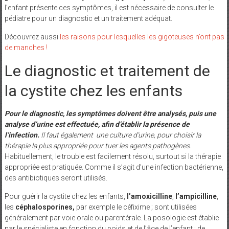
l’enfant présente ces symptômes, il est nécessaire de consulter le
pédiatre pour un diagnostic et un traitement adéquat.
Découvrez aussi
les raisons pour lesquelles les gigoteuses n’ont pas
de manches !
Le diagnostic et traitement de
la cystite chez les enfants
Pour le diagnostic, les symptômes doivent être analysés, puis une
analyse d’urine est effectuée, afin d’établir la présence de
l’infection.
Il faut également une culture d’urine, pour choisir la
thérapie la plus appropriée pour tuer les agents pathogènes
.
Habituellement, le trouble est facilement résolu, surtout si la thérapie
appropriée est pratiquée. Comme il s’agit d’une infection bactérienne,
des antibiotiques seront utilisés.
Pour guérir la cystite chez les enfants,
l’amoxicilline
,
l’ampicilline
,
les
céphalosporines,
par exemple le céfixime ; sont utilisées
généralement par voie orale ou parentérale. La posologie est établie
par le spécialiste en fonction du poids et de l’âge de l’enfant ; de