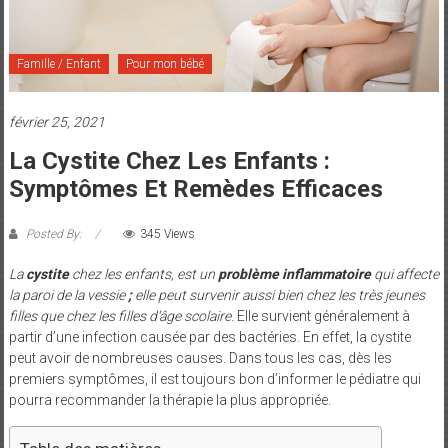
et
Maman
Famille / Enfant
Pour mon bébé
février 25, 2021
La Cystite Chez Les Enfants :
Symptômes Et Remèdes Efficaces
Posted By:
345 Views
La
cystite
chez les enfants, est un
problème inflammatoire
qui affecte
la paroi de la vessie
;
elle peut survenir aussi bien chez les très jeunes
filles que chez les filles d’âge scolaire
. Elle survient généralement à
partir d’une infection causée par des bactéries. En effet, la cystite
peut avoir de nombreuses causes. Dans tous les cas, dès les
premiers symptômes, il est toujours bon d’informer le pédiatre qui
pourra recommander la thérapie la plus appropriée.