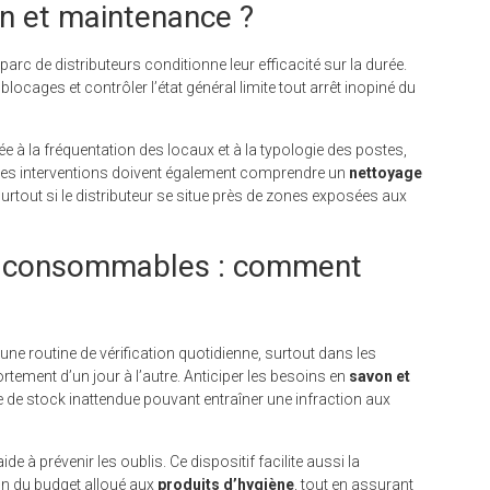
n et maintenance ?
parc de distributeurs conditionne leur efficacité sur la durée.
 blocages et contrôler l’état général limite tout arrêt inopiné du
ée à la fréquentation des locaux et à la typologie des postes,
 Les interventions doivent également comprendre un
nettoyage
surtout si le distributeur se situe près de zones exposées aux
es consommables : comment
une routine de vérification quotidienne, surtout dans les
tement d’un jour à l’autre. Anticiper les besoins en
savon et
ie de stock inattendue pouvant entraîner une infraction aux
e à prévenir les oublis. Ce dispositif facilite aussi la
on du budget alloué aux
produits d’hygiène
, tout en assurant