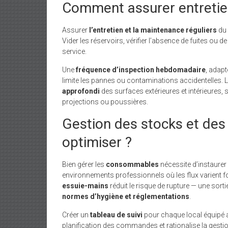
Comment assurer entretie
Assurer
l’entretien et la maintenance réguliers
du 
Vider les réservoirs, vérifier l’absence de fuites ou de
service.
Une
fréquence d’inspection hebdomadaire
, adapt
limite les pannes ou contaminations accidentelles.
approfondi
des surfaces extérieures et intérieures, 
projections ou poussières.
Gestion des stocks et d
optimiser ?
Bien gérer les
consommables
nécessite d’instaurer 
environnements professionnels où les flux varient for
essuie-mains
réduit le risque de rupture — une sort
normes d’hygiène et réglementations
.
Créer un
tableau de suivi
pour chaque local équipé aid
planification des commandes et rationalise la gesti