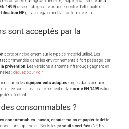
estauration ou l’agroalimentaire, l’application stricte de la
EN 1499)
devient obligatoire pour démontrer l’efficacité du
rtification NF
garantit également la conformité et la
rs sont acceptés par la
on
porte principalement sur le type de matériel utilisé. Les
t recommandés dans les environnements à fort passage, car
 la prévention
. Les versions à antenne infrarouge gagnent en
nelles ;
cliquez pour voir
.
ement parmi les
équipements adaptés
exigés dans certains
n croisée sur les mains. Le respect de la
norme EN 1499
valide
ge désinfectant.
ur des consommables ?
des consommables
:
savon, essuie-mains et papier toilette
s conditions optimales. Seuls les
produits certifiés
(NF, EN