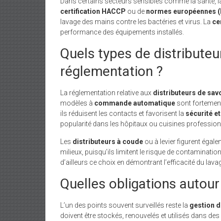
Dans certains secteurs sensibles comme la santé, la r
certification HACCP
ou de
normes européennes (
lavage des mains contre les bactéries et virus. La
ce
performance des équipements installés.
Quels types de distributeu
réglementation ?
La réglementation relative aux
distributeurs de sav
modèles à
commande automatique
sont fortemen
ils réduisent les contacts et favorisent la
sécurité et
popularité dans les hôpitaux ou cuisines profession
Les
distributeurs à coude
ou à levier figurent égal
milieux, puisqu’ils limitent le risque de contaminatio
d’ailleurs ce choix en démontrant l’efficacité du lava
Quelles obligations auto
L’un des points souvent surveillés reste la
gestion 
doivent être stockés, renouvelés et utilisés dans de