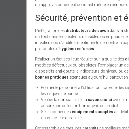
un approvisionnement constant même en période de 
Sécurité, prévention et
L’intégration des
distributeurs de savon
dans la str
surtout dans les secteurs sensibles ou en phase de cr
infectieux ou d’audits exceptionnels démontre la capa
protocoles d’
hygiène renforcés
.
Réaliser un état des lieux régulier sur la qualité des
di
modèles défectueux ou obsolètes. Remplacer un app
dispositifs anti-goutte, d’indicateurs de niveau ou
bonnes pratiques
attendues aujourd’hui partout en 
Former le personnel à l’utilisation correcte des di
les risques de panne.
Vérifier la compatibilité du
savon choisi
avec le m
assure une diffusion homogène du produit.
Sélectionner des
équipements adaptés
au débit 
optimise leur durabilité.
Cet ensemble de mesures garantit une meilleure maîtr