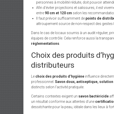
personnes à mobilité réduite, doit pouvoir atteind
Afin d’éviter projections et salissures, il est viv
entre
90 cm et 120 cm
selon les recommandation
Il faut prévoir suffisamment de
points de distrib
attroupement source de non-respect des gestes b
Dans le cas de locaux soumis à un audit régulier, priv
équipes de contrôle. Cela renforce aussi la transpa
réglementations
.
Choix des produits d’hyg
distributeurs
Le
choix des produits d’hygiène
influence directem
professionnel.
Savon doux, antiseptique, solutio
distincts selon l’activité pratiquée.
Certains contextes exigent un
savon bactéricide
aff
un résultat conforme aux attentes d’une
certificat
desséchante pour la peau, idéale dans les lieux à for